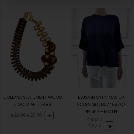
COLLANA STATEMENT WOOD
BLUSA IN SATIN MANICA
E GOLD ART. 5498
SCESA ART. D374B97Q/
PE26PR – MOTEL
€
26,00
€
20,80
€
43,00
€
21,50