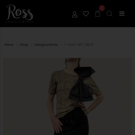
0
Home
Shop
Abbigliamento
T-SHIRT ART. LB578
>
>
>