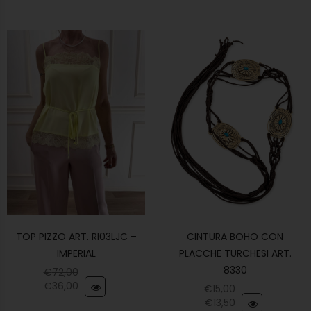
TOP PIZZO ART. RI03LJC –
CINTURA BOHO CON
IMPERIAL
PLACCHE TURCHESI ART.
8330
€
72,00
€
36,00
€
15,00
€
13,50