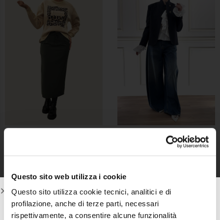
FELPA ART.32353
CAMICIA GESSATA CON
ROUGES ART. TAB1121-
VICOLO
Questo sito web utilizza i cookie
€
92,50
€
39,00
Risparmi:
€
53,50
(57.8%)
Questo sito utilizza cookie tecnici, analitici e di
profilazione, anche di terze parti, necessari
rispettivamente, a consentire alcune funzionalità
IL MEGLIO DEI LOOK ROSS DIRETTAMENTE NELLA TUA MAIL