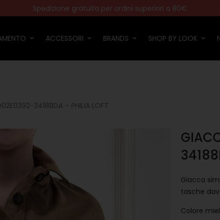
Gli ordini effettuati dal 6/08 verranno spediti a partire dal 24/08
La Nuova Collezione PE 2026 è arrivata! Scoprila ora
Spedizione gratuita per ordini superiori a 80€
Paga in tre comode rate con Scalapay!
IAMENTO
ACCESSORI
BRANDS
SHOP BY LOOK
D02E0392-34188DA – PHILIA LOFT
GIACC
34188
Giacca simi
tasche dav
Colore mie