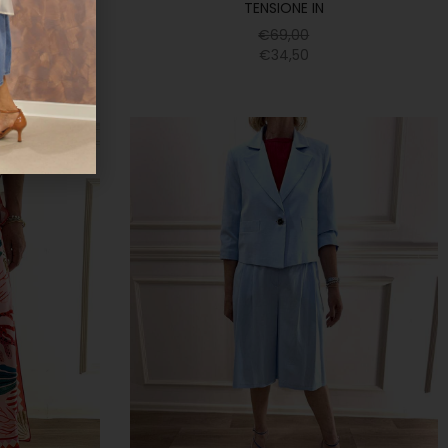
TENSIONE IN
€
69,00
€
34,50