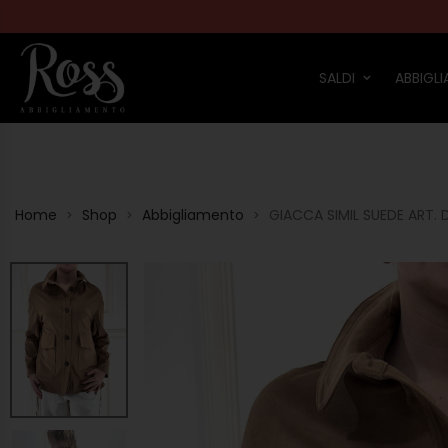
SALDI
ABBIGL
Home
Shop
Abbigliamento
GIACCA SIMIL SUEDE ART. 
>
>
>