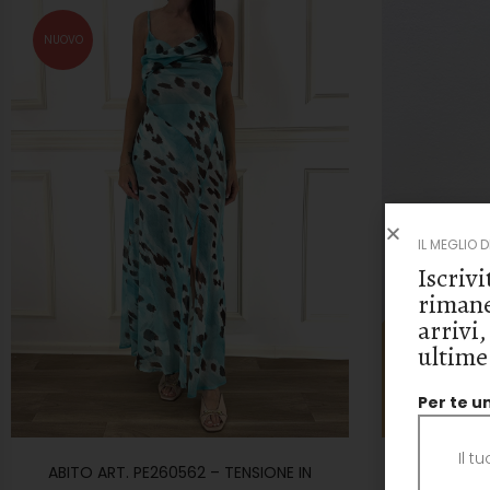
NUOVO
IL MEGLIO 
Iscrivi
rimane
arrivi,
ultime
Per te u
ABITO ART. PE260562 – TENSIONE IN
SLINGBACK