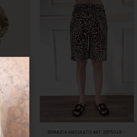
3
BERMUDA MACULATO ART. 26P5049 –