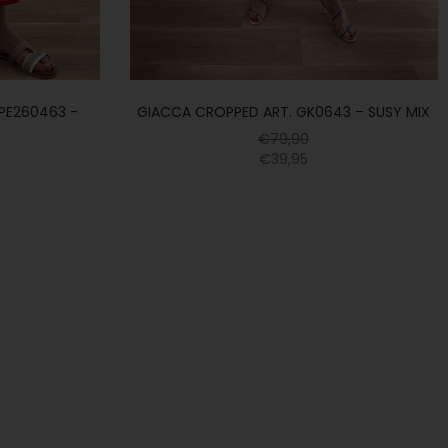
PE260463 -
GIACCA CROPPED ART. GK0643 – SUSY MIX
€
79,90
€
39,95