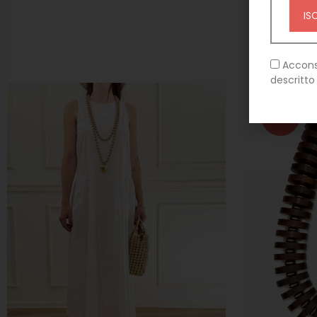
MET
Accons
descritto
NUOVO