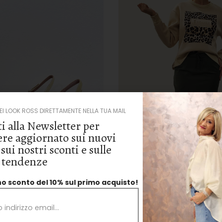
DEI LOOK ROSS DIRETTAMENTE NELLA TUA MAIL
ti alla Newsletter per
re aggiornato sui nuovi
 sui nostri sconti e sulle
 tendenze
no sconto del 10% sul primo acquisto!
 SCAMOSCIATA CON PUNTA
FELPA ART.3235