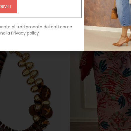
ALLICA ART. A712-P
€
185,00
€
55,50
ento al trattamento dei dati come
 nella Privacy policy