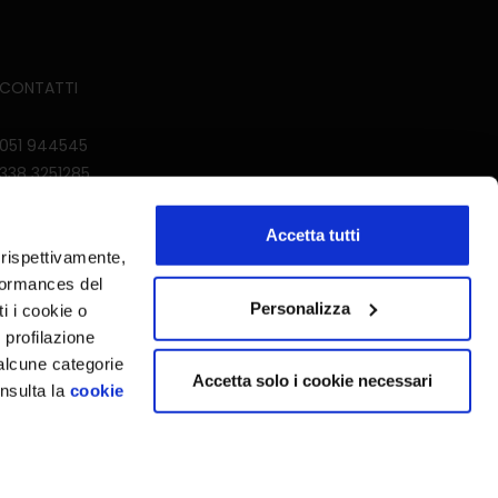
CONTATTI
051 944545
338 3251285
abbigliamentoross@gmail.com
Accetta tutti
i rispettivamente,
rformances del
Personalizza
ti i cookie o
 profilazione
 alcune categorie
Accetta solo i cookie necessari
nsulta la
cookie