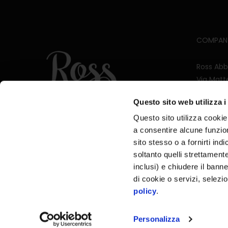
COMPAN
Ross Abb
Via Matte
40024 Ca
Questo sito web utilizza i
P.IVA 03
Questo sito utilizza cookie 
a consentire alcune funzion
sito stesso o a fornirti ind
soltanto quelli strettament
inclusi) e chiudere il bann
di cookie o servizi, selez
policy
.
Personalizza