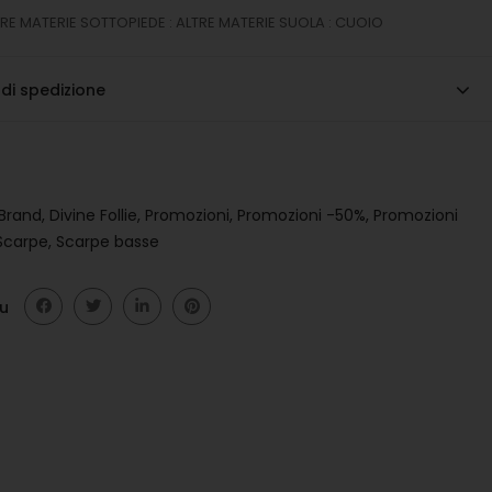
TRE MATERIE SOTTOPIEDE : ALTRE MATERIE SUOLA : CUOIO
 di spedizione
Brand
,
Divine Follie
,
Promozioni
,
Promozioni -50%
,
Promozioni
Scarpe
,
Scarpe basse
su