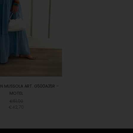
 IN MUSSOLA ART. G500A35R –
MOTEL
€
61,00
€
42,70