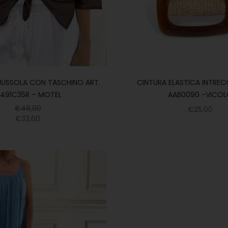
MUSSOLA CON TASCHINO ART.
CINTURA ELASTICA INTREC
491C35R – MOTEL
AAB0090 -VICO
€
48,00
€
25,00
€
33,60