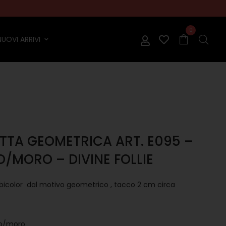
0
NUOVI ARRIVI
TTA GEOMETRICA ART. E095 –
/MORO – DIVINE FOLLIE
 bicolor dal motivo geometrico , tacco 2 cm circa
e
so/moro