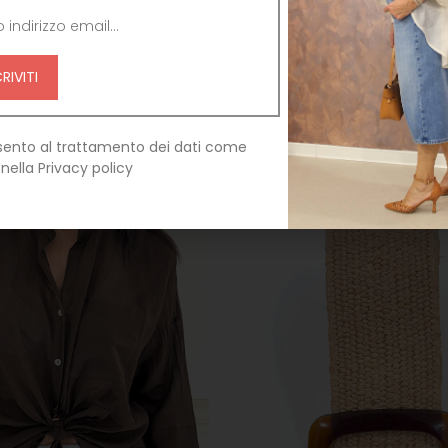
ART. 26136 – TENSIONE IN
TOP FANTASIA ART. S26TH
€
38,00
€
69,00
€
19,00
€
27,60
ento al trattamento dei dati come
 nella Privacy policy