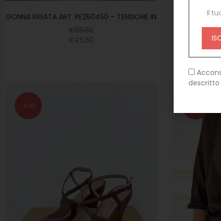
MAGLIA 
GONNA RIGATA ART. PE260450 – TENSIONE IN
€
93,00
€
46,50
Accons
descritto
61.4%
NUOVO