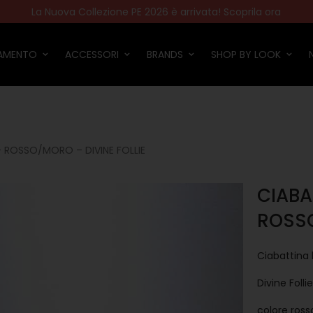
Gli ordini effettuati dal 6/08 verranno spediti a partire dal 24/08
La Nuova Collezione PE 2026 è arrivata! Scoprila ora
Spedizione gratuita per ordini superiori a 80€
Paga in tre comode rate con Scalapay!
IAMENTO
ACCESSORI
BRANDS
SHOP BY LOOK
 ROSSO/MORO – DIVINE FOLLIE
CIABA
ROSSO
Ciabattina
Divine Folli
colore ros