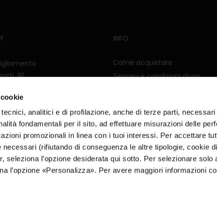
Y
INFO
Come acquistare
igliamento
otti, 81
Termini e condizioni d’uso
stel San Pietro Terme (BO)
Informativa spedizioni e resi
 cookie
065281200
Informativa rimborsi
tecnici, analitici e di profilazione, anche di terze parti, necessar
Privacy Policy
alità fondamentali per il sito, ad effettuare misurazioni delle pe
Cookie Policy
icazioni promozionali in linea con i tuoi interessi. Per accettare tut
e necessari (rifiutando di conseguenza le altre tipologie, cookie di
er, seleziona l’opzione desiderata qui sotto. Per selezionare solo
iona l’opzione «Personalizza». Per avere maggiori informazioni co
© Ross Abbigliamento 2023. All right reserved
AI Support 24h