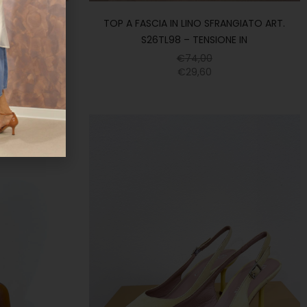
00 – MOTEL
TOP A FASCIA IN LINO SFRANGIATO ART.
S26TL98 – TENSIONE IN
€
74,00
€
29,60